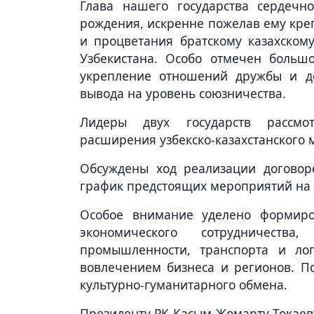
Глава нашего государства сердечн
рождения, искренне пожелав ему креп
и процветания братскому казахскому
Узбекистана. Особо отмечен больш
укрепление отношений дружбы и доб
вывода на уровень союзничества.
Лидеры двух государств рассмо
расширения узбекско-казахстанского 
Обсуждены ход реализации договор
график предстоящих мероприятий на
Особое внимание уделено формиро
экономического сотрудничест
промышленности, транспорта и логи
вовлечением бизнеса и регионов. П
культурно-гуманитарного обмена.
Президенту РК Касым-Жомарту Токаеву