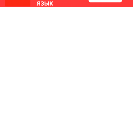
РИКИ
КОНТАКТЫ
Ташкент, Узбекистан
м китайский язык
Регистрация электронного
№186989 от 19.12.2023 года
е
Учредитель: ООО «Yangi Ga
стан
editor@ipaknews.uz
в Китае
© 2026 IPAKNEWS.UZ — Все права защищены.
Made with
Cherry