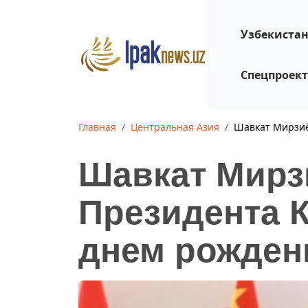
Узбекиста
Спецпроек
Главная
Центральная Азия
Шавкат Мирзиё
Шавкат Мирз
Президента К
днем рожден