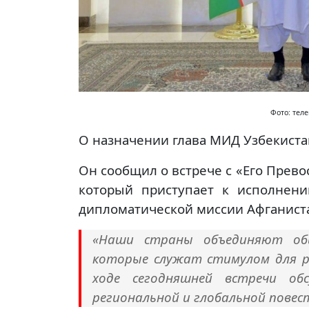
Фото: тел
О назначении глава МИД Узбекист
Он сообщил о встрече с «Его Прев
который приступает к исполнени
дипломатической миссии Афганиста
«Наши страны объединяют об
которые служат стимулом для ра
ходе сегодняшней встречи об
региональной и глобальной повес