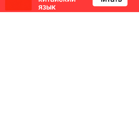
РИКИ
КОНТАКТЫ
Ташкент, Узбекистан
м китайский язык
Регистрация электронного
№186989 от 19.12.2023 года
е
Учредитель: ООО «Yangi Ga
стан
editor@ipaknews.uz
в Китае
© 2026 IPAKNEWS.UZ — Все права защищены.
Made with
Cherry