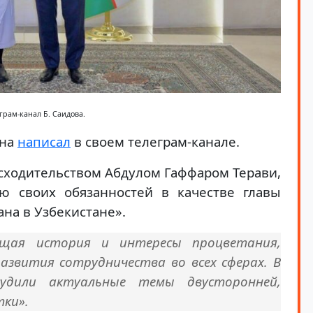
еграм-канал Б. Саидова.
ана
написал
в своем телеграм-канале.
осходительством Абдулом Гаффаром Терави,
ю своих обязанностей в качестве главы
на в Узбекистане».
щая история и интересы процветания,
звития сотрудничества во всех сферах. В
судили актуальные темы двусторонней,
тки».