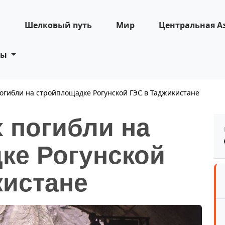
н
Шелковый путь
Мир
Центральная А
ты
огибли на стройплощадке Рогунской ГЭС в Таджикистане
 погибли на
ке Рогунской
кистане