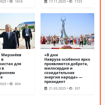
2025 •
1616
17.11.2025 •
1723
«В дни
 Мирзиёев
Навруза особенно ярко
 в
проявляются доброта,
нистан для
милосердие и
 в
созидательная
ороннем
энергия народа» —
те
президент
2025 •
854
21.03.2025 •
337