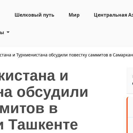
н
Шелковый путь
Мир
Центральная А
ты
стана и Туркменистана обсудили повестку саммитов в Самаркан
кистана и
на обсудили
ммитов в
и Ташкенте