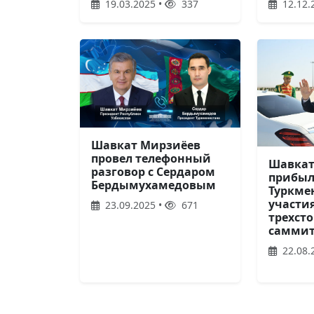
19.03.2025 •
337
12.12.
Шавкат Мирзиёев
провел телефонный
Шавкат
разговор с Сердаром
прибыл
Бердымухамедовым
Туркме
участия
23.09.2025 •
671
трехст
самми
22.08.