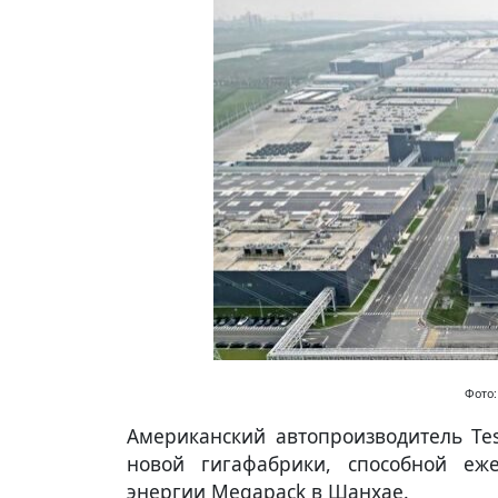
Фото
Американский автопроизводитель Te
новой гигафабрики, способной еж
энергии Megapack в Шанхае.