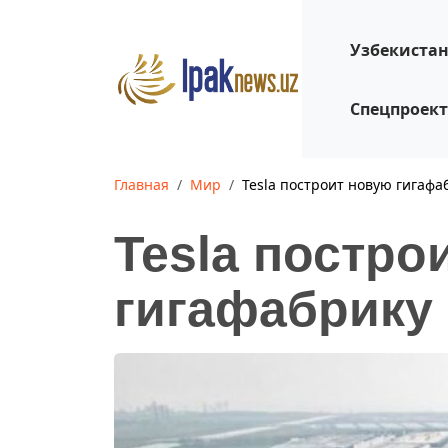
Узбекиста
Спецпроек
Главная
Мир
Tesla построит новую гигафа
Tesla постро
гигафабрику