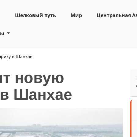
н
Шелковый путь
Мир
Центральная А
ты
брику в Шанхае
ит новую
 в Шанхае