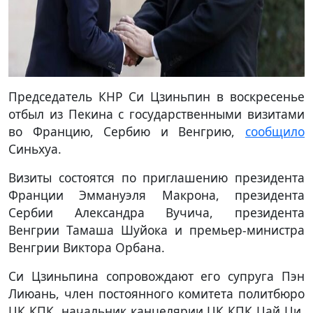
Председатель КНР Си Цзиньпин в воскресенье
отбыл из Пекина с государственными визитами
во Францию, Сербию и Венгрию,
сообщило
Синьхуа.
Визиты состоятся по приглашению президента
Франции Эммануэля Макрона, президента
Сербии Александра Вучича, президента
Венгрии Тамаша Шуйока и премьер-министра
Венгрии Виктора Орбана.
Си Цзиньпина сопровождают его супруга Пэн
Лиюань, член постоянного комитета политбюро
ЦК КПК, начальник канцелярии ЦК КПК Цай Ци,