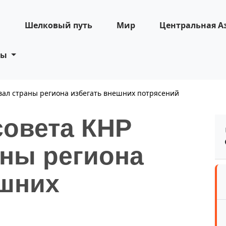
н
Шелковый путь
Мир
Центральная А
ты
вал страны региона избегать внешних потрясений
совета КНР
аны региона
ешних