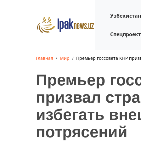
Узбекиста
Спецпроек
Главная
Мир
Премьер госсовета КНР приз
Премьер гос
призвал стр
избегать вн
потрясений