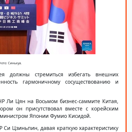
Фото: Синьхуа.
ея должны стремиться избегать внешних
енность гармоничному сосуществованию и
Р Ли Цян на Восьмом бизнес-саммите Китая,
ором он присутствовал вместе с корейским
-министром Японии Фумио Кисидой.
Р Си Цзиньпин, давая краткую характеристику