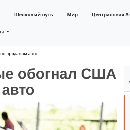
н
Шелковый путь
Мир
Центральная А
ты
 по продажам авто
ые обогнал США
 авто