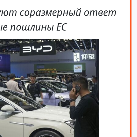
уют соразмерный ответ
е пошлины ЕС