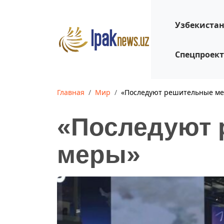
Узбекиста
Спецпроек
Главная
Мир
«Последуют решительные м
«Последуют
меры»