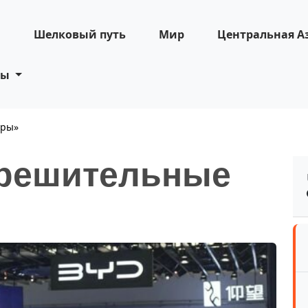
н
Шелковый путь
Мир
Центральная А
ты
еры»
 решительные