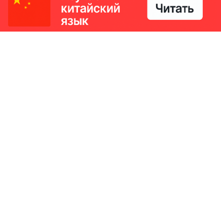
РИКИ
КОНТАКТЫ
Ташкент, Узбекистан
м китайский язык
Регистрация электронного
№186989 от 19.12.2023 года
е
Учредитель: ООО «Yangi Ga
стан
editor@ipaknews.uz
в Китае
© 2026 IPAKNEWS.UZ — Все права защищены.