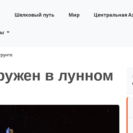
н
Шелковый путь
Мир
Центральная А
ты
грунте
ружен в лунном