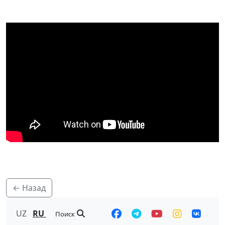
← Назад
UZ
RU
Поиск