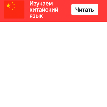
РИКИ
КОНТАКТЫ
Ташкент, Узбекистан
м китайский язык
Регистрация электронного
№186989 от 19.12.2023 года
е
Учредитель: ООО «Yangi Ga
стан
editor@ipaknews.uz
в Китае