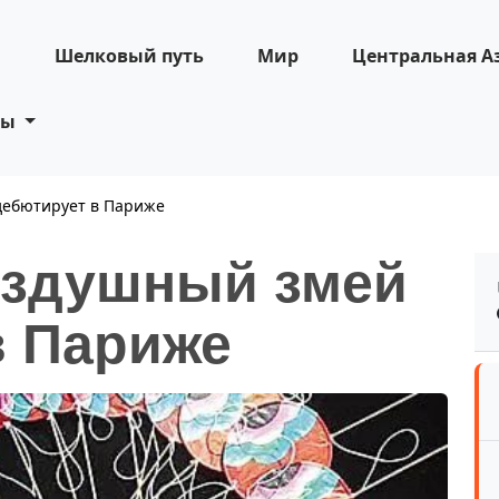
н
Шелковый путь
Мир
Центральная А
ты
дебютирует в Париже
оздушный змей
в Париже