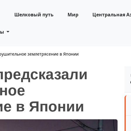
н
Шелковый путь
Мир
Центральная А
ты
рушительное землетрясение в Японии
предсказали
ное
ие в Японии