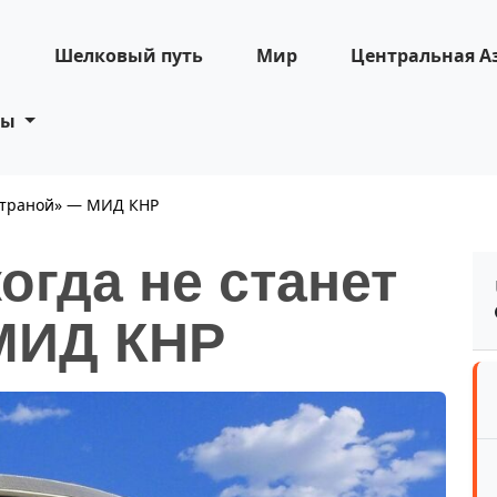
н
Шелковый путь
Мир
Центральная А
ты
 страной» — МИД КНР
огда не станет
МИД КНР