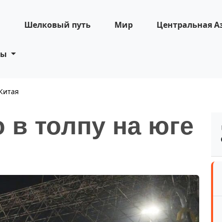
н
Шелковый путь
Мир
Центральная А
ты
 Китая
 в толпу на юге