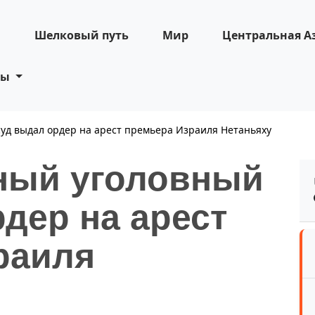
н
Шелковый путь
Мир
Центральная А
ты
д выдал ордер на арест премьера Израиля Нетаньяху
ный уголовный
дер на арест
раиля