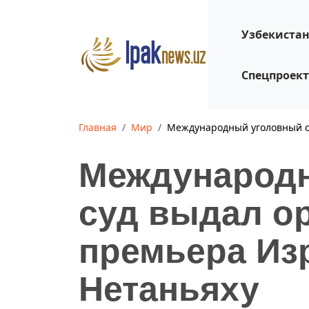
Узбекиста
Спецпроек
Главная
Мир
Международный уголовный су
Международ
суд выдал ор
премьера Из
Нетаньяху