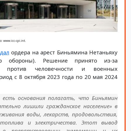
: www.icc-cpi.int.
дал
ордера на арест Биньямина Нетаньяху
тр обороны). Решение принято из-за
ий против человечности и военных
иод с 8 октября 2023 года по 20 мая 2024
а есть основания полагать, что Биньямин
ательно лишили гражданское население» в
ыживания воды, лекарств, продовольствия,
 топлива и электричества. Этот вывод
в в препятствовании гумпомощи и их