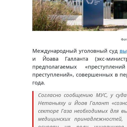
Фото
Международный уголовный суд
вы
и Йоава Галланта (экс-минис
предполагаемых «преступлен
преступлений», совершенных в пер
года.
Согласно сообщению МУС, у суд
Нетаньяху и Йоав Галант «созн
секторе Газа необходимых для в
медицинских принадлежностей,
основан на роли чиновнико