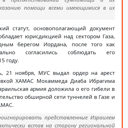
оказанию помощи всеми имеющимися в их
кий статут, основополагающий документ
обладает юрисдикцией над сектором Газа,
ным берегом Иордана, после того как
ально согласились соблюдать его
5 году.
, 21 ноября, МУС выдал ордер на арест
овкой ХАМАС Мохаммеда Диаба Ибрагима
зраильская армия доложила о его гибели в
тельство обширной сети туннелей в Газе и
АМАС.
роигнорировать представленные Израилем
актически встав на сторону региональной