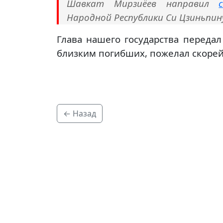
Шавкат Мирзиёев направил
Народной Республики Си Цзиньпин
Глава нашего государства переда
близким погибших, пожелал скоре
← Назад