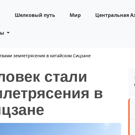
н
Шелковый путь
Мир
Центральная А
ты
ртвами землетрясения в китайском Сицзане
ловек стали
млетрясения в
ицзане