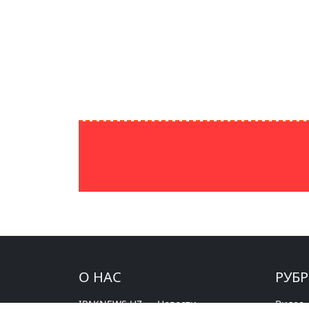
О НАС
РУБ
IPAKNEWS.UZ — Новости
Видео