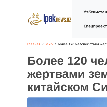
Узбекиста
Спецпроек
Главная
Мир
Более 120 человек стали же
Более 120 че
жертвами зе
китайском С