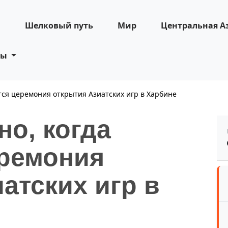
н
Шелковый путь
Мир
Центральная А
ты
ится церемония открытия Азиатских игр в Харбине
но, когда
еремония
атских игр в