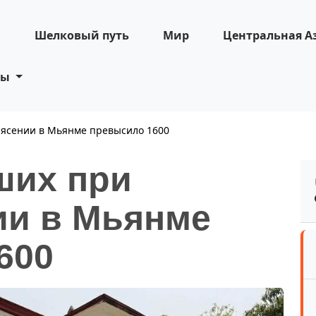
н
Шелковый путь
Мир
Центральная А
ты
рясении в Мьянме превысило 1600
ших при
ии в Мьянме
600