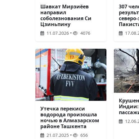
307 чел
Шавкат Мирзиёев
резуль
направил
северо-
соболезнования Си
Пакист
Цзиньпину
17.08.
11.07.2026 •
4076
Крушен
Индии:
Утечка перекиси
пассаж
водорода произошла
ночью в Алмазарском
12.06.
районе Ташкента
21.07.2025 •
656