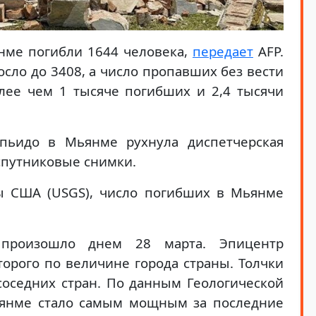
янме погибли 1644 человека,
передает
AFP.
сло до 3408, а число пропавших без вести
лее чем 1 тысяче погибших и 2,4 тысячи
пьидо в Мьянме рухнула диспетчерская
 спутниковые снимки.
ы США (USGS), число погибших в Мьянме
 произошло днем 28 марта. Эпицентр
торого по величине города страны. Толчки
соседних стран. По данным Геологической
ьянме стало самым мощным за последние