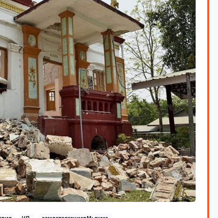
твия
ЧП,
землетрясениевМьянме,