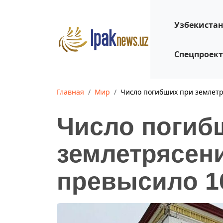
Узбекиста
Спецпроек
Главная
Мир
Число погибших при землет
Число погиб
землетрясен
превысило 1