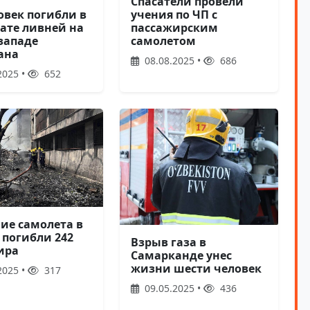
Спасатели провели
учения по ЧП с
овек погибли в
пассажирским
тате ливней на
самолетом
западе
ана
08.08.2025 •
686
2025 •
652
ие самолета в
 погибли 242
Взрыв газа в
ира
Самарканде унес
жизни шести человек
2025 •
317
09.05.2025 •
436