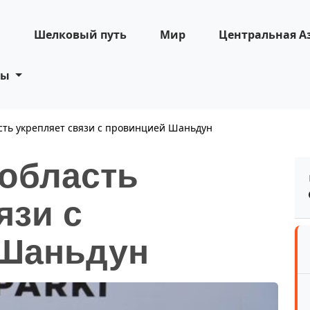
н
Шелковый путь
Мир
Центральная А
ты
сть укрепляет связи с провинцией Шаньдун
 область
язи с
 Шаньдун