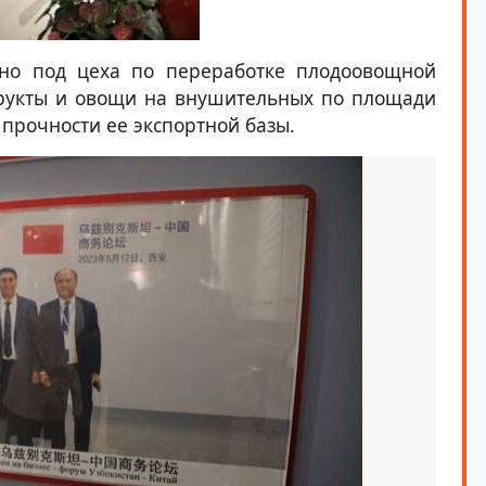
ено под цеха по переработке плодоовощной
рукты и овощи на внушительных по площади
о прочности ее экспортной базы.