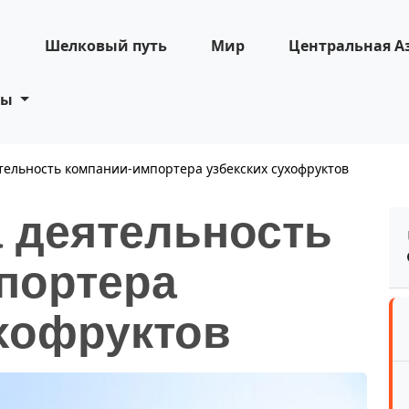
н
Шелковый путь
Мир
Центральная А
ты
тельность компании-импортера узбекских сухофруктов
а деятельность
портера
ухофруктов