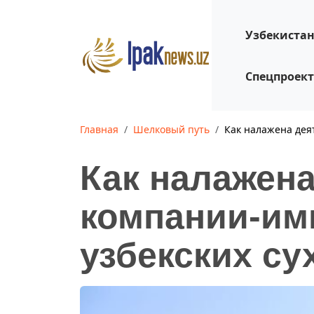
Узбекиста
Спецпроек
Главная
Шелковый путь
Как налажена дея
Как налажен
компании-им
узбекских с