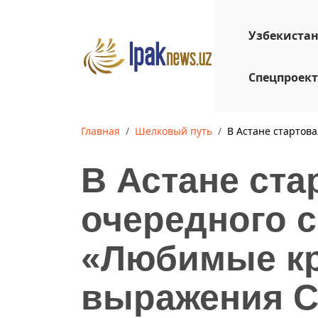
Узбекиста
Спецпроек
Главная
Шелковый путь
В Астане стартов
В Астане ста
очередного с
«Любимые к
выражения С