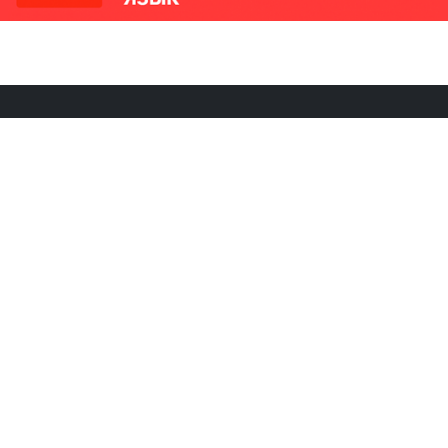
РИКИ
КОНТАКТЫ
Ташкент, Узбекистан
м китайский язык
Регистрация электронного
№186989 от 19.12.2023 года
е
Учредитель: ООО «Yangi Ga
стан
editor@ipaknews.uz
в Китае
© 2026 IPAKNEWS.UZ — Все права защищены.
Made with
Cherry