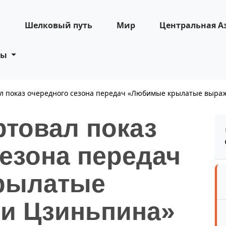
н
Шелковый путь
Мир
Центральная А
ты
ал показ очередного сезона передач «Любимые крылатые выра
ртовал показ
езона передач
рылатые
и Цзиньпина»