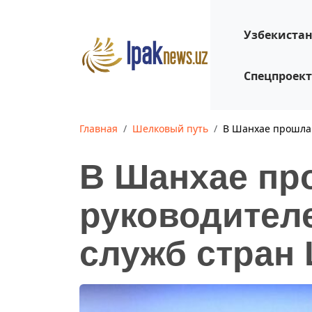
Узбекиста
Спецпроек
Главная
Шелковый путь
В Шанхае прошла
В Шанхае пр
руководител
служб стран