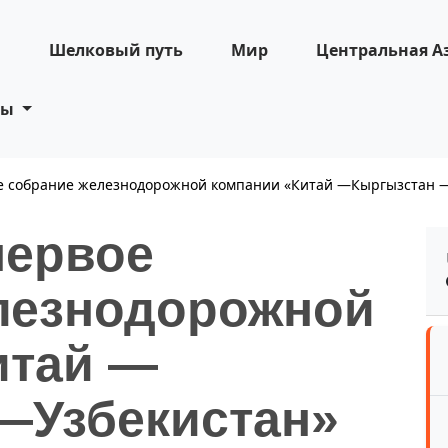
н
Шелковый путь
Мир
Центральная А
ты
ое собрание железнодорожной компании «Китай —Кыргызстан 
первое
лезнодорожной
итай —
—Узбекистан»