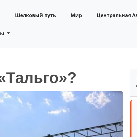
н
Шелковый путь
Мир
Центральная А
ты
 «Тальго»?