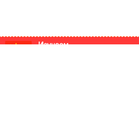
РИКИ
КОНТАКТЫ
Ташкент, Узбекистан
м китайский язык
Регистрация электронного
№186989 от 19.12.2023 года
е
Учредитель: ООО «Yangi Ga