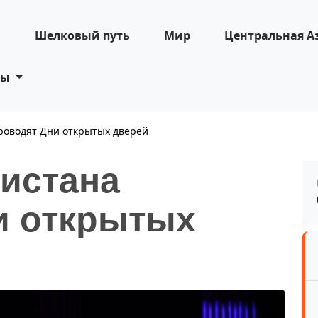
н
Шелковый путь
Мир
Центральная А
ты
роводят Дни открытых дверей
кистана
и открытых