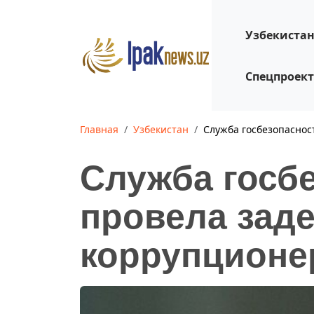
Узбекиста
Спецпроек
Главная
Узбекистан
Служба госбезопасно
Служба госб
провела зад
коррупционе