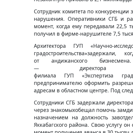
Сотрудник комитета по конкуренции з
нарушения. Оперативники СГБ и ра
момент, когда ему передавали 22,5 
получил в фирме-нарушителе 7,5 тыс
Архитектора ГУП «Научно-исслед
градостроительства»задержали,
от андижанского бизнесмен
— директора Анд
филиала ГУП «Экспертиза градо
предпринимателю оформить разреше
адресам в областном центре. Под след
Сотрудники СГБ задержали директора
через знакомыхобещал помочь замдир
назначением на должность завотде
Яккабагского района. Свою услугу он
момент получения аванса в 30 тысяч 