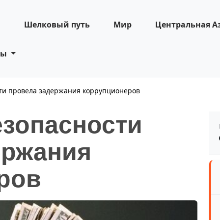
н
Шелковый путь
Мир
Центральная А
ты
сти провела задержания коррупционеров
езопасности
ержания
ров