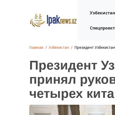
Узбекиста
Спецпроек
Главная
Узбекистан
Президент Узбекистан
Президент У
принял руко
четырех кит