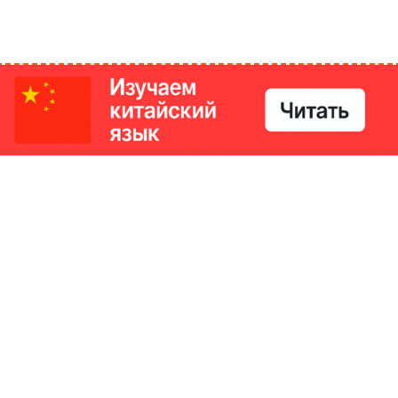
РИКИ
КОНТАКТЫ
Ташкент, Узбекистан
м китайский язык
Регистрация электронного
№186989 от 19.12.2023 года
е
Учредитель: ООО «Yangi Ga
стан
editor@ipaknews.uz
в Китае