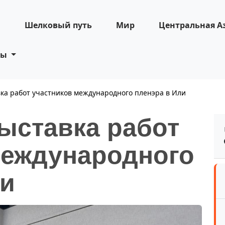
н
Шелковый путь
Мир
Центральная А
ты
ка работ участников международного пленэра в Или
ыставка работ
международного
ли